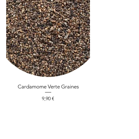
Cardamome Verte Graines
Prix
9,90 €