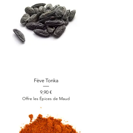
Fève Tonka
Prix
9,90 €
Offre les Épices de Maud