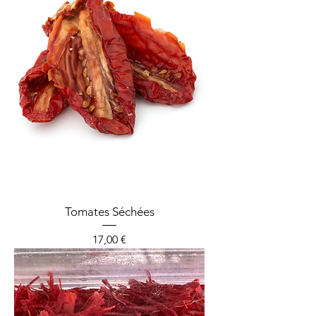
Tomates Séchées
Prix
17,00 €