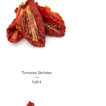
Tomates Séchées
Prix
9,00 €