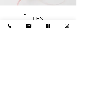
LES
É
PICES
DE
MAUD
NOS PRODUITS D'EXCEPTION
ÉPICES