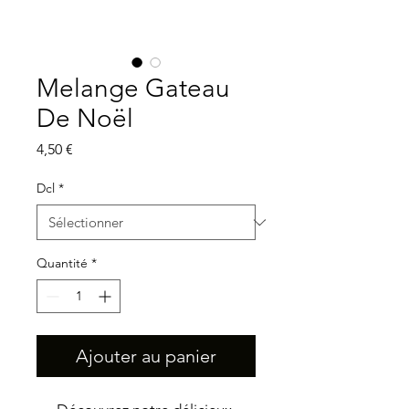
Melange Gateau
De Noël
Prix
4,50 €
Dcl
*
Quantité
*
Ajouter au panier