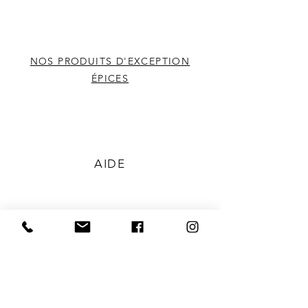
recettes en véritables festins.
Ajoutez une pincée de ce
mélange à vos marinades,
sauces ou soupes pour une
NOS PRODUITS D'EXCEPTION
explosion de saveurs. Faites de
ÉPICES
votre cuisine un lieu de délices
avec le Mélange Cannibal de
notre boutique d'épices!
AIDE
EXPÉDITION ET RETOURS
MENTIONS LÉGALES