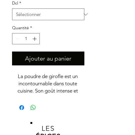
Dcl
*
Quantité
*
Ajouter au panier
La poudre de girofle est un 
incontournable dans toute 
cuisine. Son goût intense et 
épicé apporte une touche de 
chaleur à de nombreux plats. 
Utilisez-la pour parfumer vos 
marinades, soupes, ragoûts et 
plats mijotés. Le girofle en 
LES
poudre est également parfait 