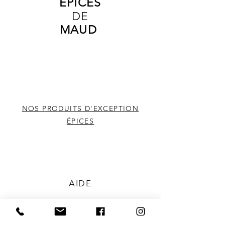
É
PICES
pour assaisonner les viandes, les 
DE
légumes et les sauces. Ajoutez 
MAUD
une pincée de cette épice à vos 
recettes pour une explosion de 
saveurs.
NOS PRODUITS D'EXCEPTION
ÉPICES
AIDE