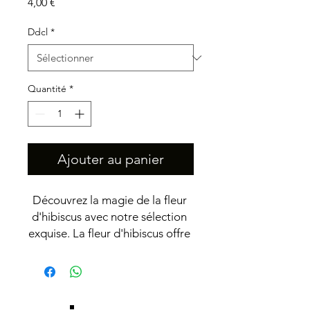
Prix
4,00 €
Ddcl
*
Quantité
*
Ajouter au panier
Découvrez la magie de la fleur 
d'hibiscus avec notre sélection 
exquise. La fleur d'hibiscus offre 
une saveur unique et délicate, à 
la fois acidulée et sucrée, 
parfaite pour aromatiser vos 
plats et boissons préférés. En 