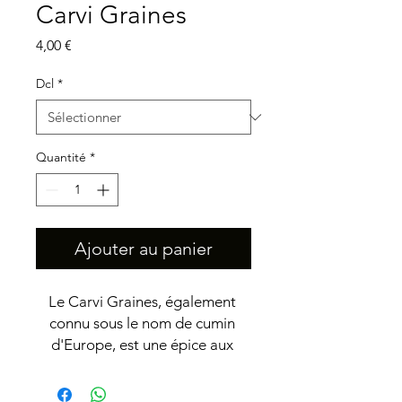
Carvi Graines
Prix
4,00 €
Dcl
*
Quantité
*
Ajouter au panier
Le Carvi Graines, également 
connu sous le nom de cumin 
d'Europe, est une épice aux 
saveurs riches et complexes. Sa 
saveur unique et intense 