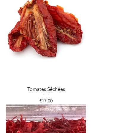
Tomates Séchées
Price
€17.00