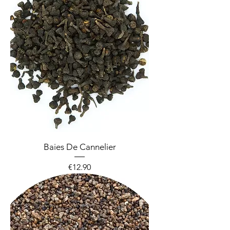
Baies De Cannelier
Price
€12.90