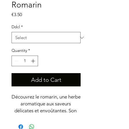
Romarin
Price
€3.50
Ddcl
*
Quantity
*
Add to Cart
Découvrez le romarin, une herbe 
aromatique aux saveurs 
délicates et envoûtantes. Son 
goût légèrement amer avec des 
notes de pin et de citron en fait 