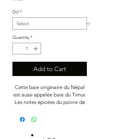
Dcl
*
Quantity
*
Add to Cart
Cette baie originaire du Népal
est aussi appelée baie du Timur.
Les notes épicées du poivre de
Timut sont orientées vers le
pamplemousse et yuzu.
Se marie merveilleusement avec
les poissons,les canards et