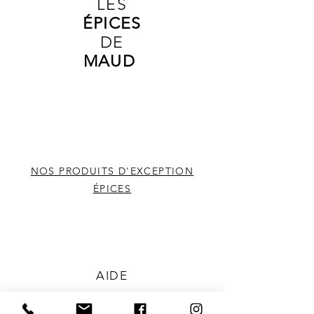
surtout les desserts comme les
LES
salades de fruits.
É
PICES
DE
MAUD
NOS PRODUITS D'EXCEPTION
ÉPICES
AIDE