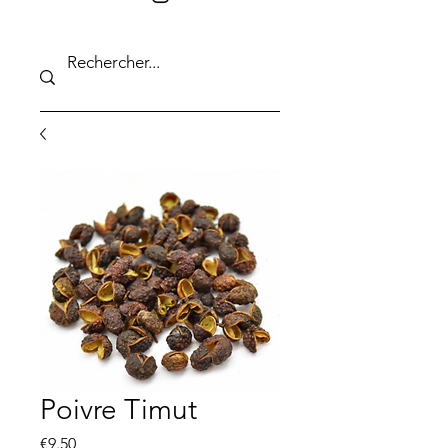
Poivre Timut
Price
€9.50