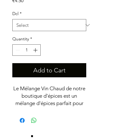
Price
€4.50
Dcl
*
Quantity
*
Add to Cart
Le Mélange Vin Chaud de notre
boutique d'épices est un
mélange d'épices parfait pour
créer une boisson chaude et
réconfortante pendant les mois
d'hiver. Avec un mélange
d'épices comprenant de la