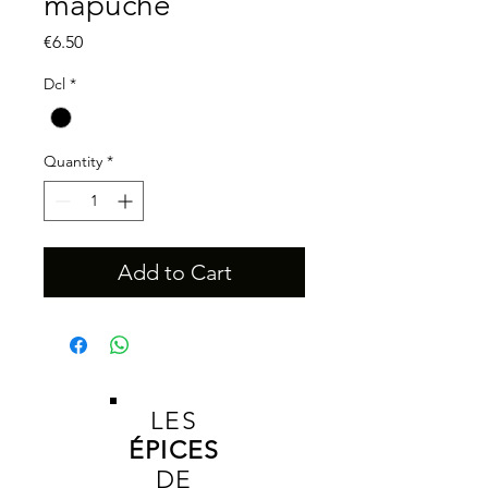
mapuche
Price
€6.50
Dcl
*
Quantity
*
Add to Cart
LES
É
PICES
DE