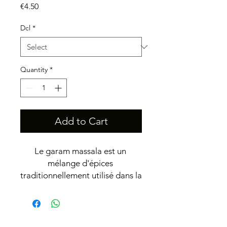
Price
€4.50
Dcl
*
Quantity
*
Add to Cart
Le garam massala est un 
mélange d'épices 
traditionnellement utilisé dans la 
cuisine indienne. Son goût est 
riche, complexe et légèrement 
piquant avec des notes 
chaleureuses et terreuses. Ce 