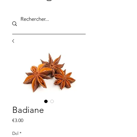
Badiane
Price
€3.00
Dcl
*